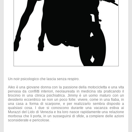
Un noir psicologico che lascia senza respiro.
Aiko è una giovane donna con la passione della motocicletta e una vita
pervasa da conflitti interiori, neolaureata in medicina sta praticando il
tirocinio in una clinica psichiatrica. Jimmy è un uomo maturo con un
desiderio eccentrico se non un poco folle: vivere, come in una fiaba, in
una casa a forma di scarpone, e per realizzarlo sembra disposto a
qualsiasi cosa. I due si conoscono durante una vacanza estiva ai
Murazzi del Lido di Venezia e tra loro nasce rapidamente una relazione
morbosa che li porta, in un susseguirsi di sfide, a compiere delle azioni
sconsiderate e pericolose.