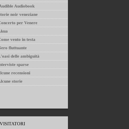
Audible Audiobook
torie noir veneziane
oncerto per Venere
Akua
ome vento in testa
ero fluttuante
'oasi delle ambiguità
nterviste sparse
lcune recensioni
lcune storie
VISITATORI