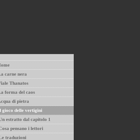
Home
a carne nera
iale Thanatos
a forma del caos
cqua di pietra
l gioco delle vertigini
Un estratto dal capitolo 1
Cosa pensano i lettori
Le traduzioni