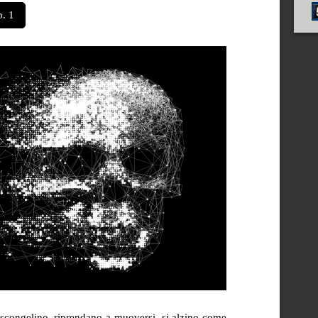
. 1
i scongelino, riprendano a muoversi, si alzino come