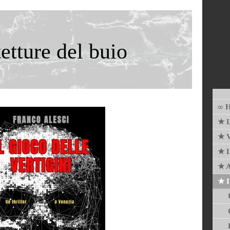
etture del buio
∞ 
★ L
★ V
★ L
★ A
★ I