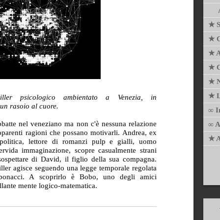
★ S
★ C
★ 
★ C
★ N
★ L
iller psicologico ambientato a Venezia, in
un rasoio al cuore.
∞ I
abbatte nel veneziano ma non c'è nessuna relazione
∞ A
pparenti ragioni che possano motivarli. Andrea, ex
★ A
politica, lettore di romanzi pulp e gialli, uomo
fervida immaginazione, scopre casualmente strani
sospettare di David, il figlio della sua compagna.
 killer agisce seguendo una legge temporale regolata
ibonacci. A scoprirlo è Bobo, uno degli amici
illante mente logico-matematica.